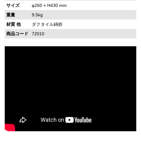
サイズ
φ260 × H430 mm
重量
9.5kg
材質 他
ダクタイル鋳鉄
商品コード
72010